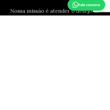
Fale conosco
Nossa missão é atender o desejo de
quem busca
resultados reais
em
procedimentos estéticos. Com alta
competência, tecnologia de ponta e
um olhar humanizado — protocolos
próprios, insumos de primeira
qualidade, equipe treinada
internamente.
11 anos
DE EXPERIÊNCIA EM ESTÉTICA AVANÇADA
+25 mil
4