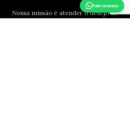
Fale conosco
Nossa missão é atender o desejo de
quem busca
resultados reais
em
procedimentos estéticos. Com alta
competência, tecnologia de ponta e
um olhar humanizado — protocolos
próprios, insumos de primeira
qualidade, equipe treinada
internamente.
11 anos
DE EXPERIÊNCIA EM ESTÉTICA AVANÇADA
+25 mil
4