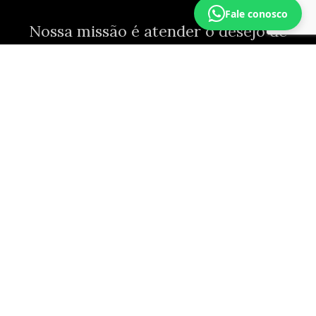
Fale conosco
Nossa missão é atender o desejo de
quem busca
resultados reais
em
procedimentos estéticos. Com alta
competência, tecnologia de ponta e
um olhar humanizado — protocolos
próprios, insumos de primeira
qualidade, equipe treinada
internamente.
11 anos
DE EXPERIÊNCIA EM ESTÉTICA AVANÇADA
+25 mil
4